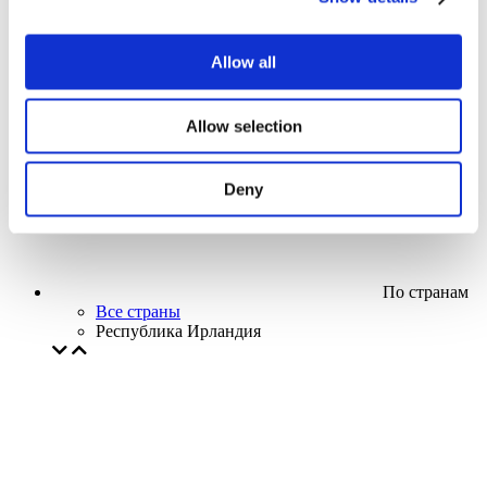
Кино
Творческий вечер
Наше спецпредложение
Allow all
Без поджанра
Применить
Allow selection
Deny
По странам
Все страны
Республика Ирландия