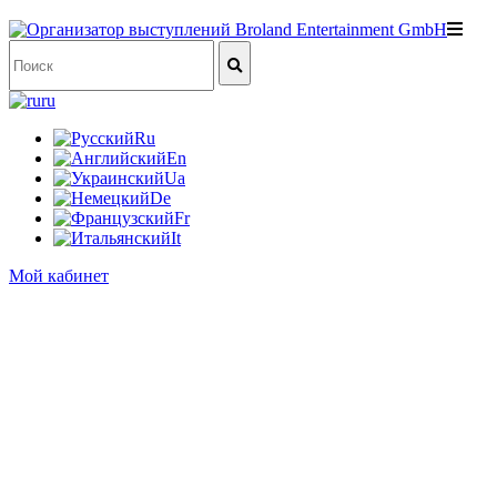
ru
Ru
En
Ua
De
Fr
It
Мой кабинет