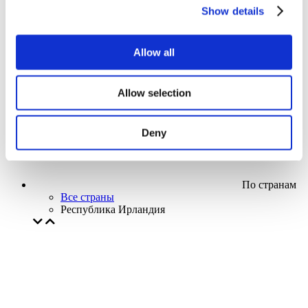
Кино
Show details
Творческий вечер
Наше спецпредложение
Без поджанра
Allow all
Применить
Allow selection
Deny
По странам
Все страны
Республика Ирландия