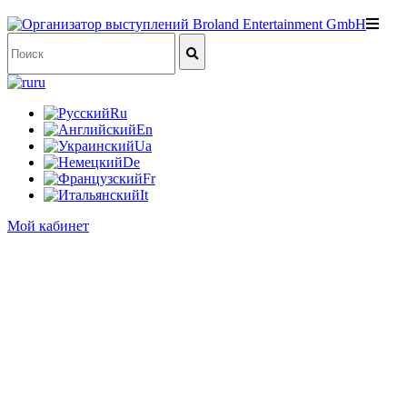
ru
Ru
En
Ua
De
Fr
It
Мой кабинет