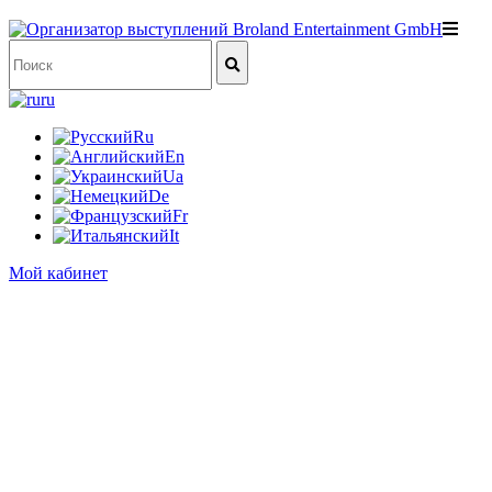
ru
Ru
En
Ua
De
Fr
It
Мой кабинет