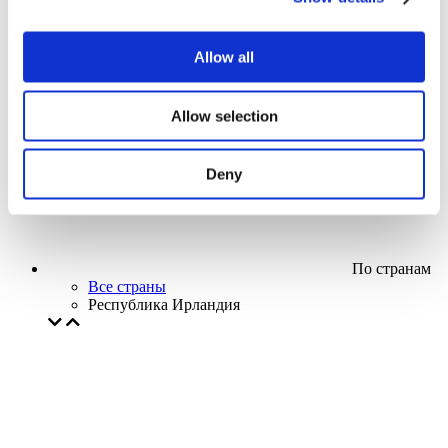
Кино
Творческий вечер
Наше спецпредложение
Allow all
Без поджанра
Применить
Allow selection
Deny
По странам
Все страны
Республика Ирландия