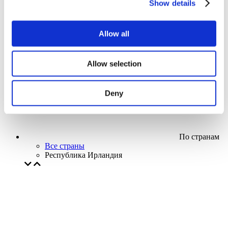
Show details
Кино
Творческий вечер
Наше спецпредложение
Allow all
Без поджанра
Применить
Allow selection
Deny
По странам
Все страны
Республика Ирландия