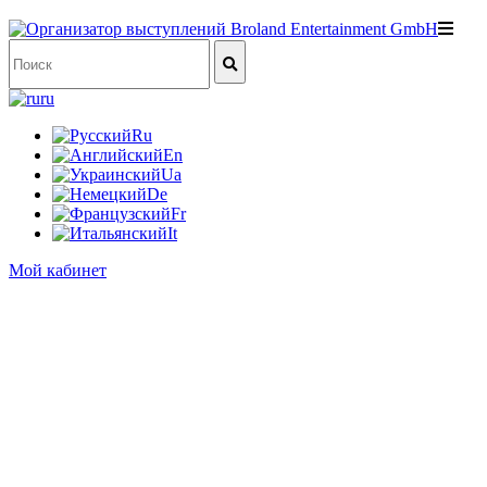
ru
Ru
En
Ua
De
Fr
It
Мой кабинет