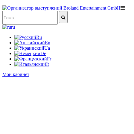
ru
Ru
En
Ua
De
Fr
It
Мой кабинет