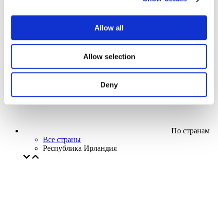
Кино
Творческий вечер
Наше спецпредложение
Allow all
Без поджанра
Применить
Allow selection
Deny
По странам
Все страны
Республика Ирландия