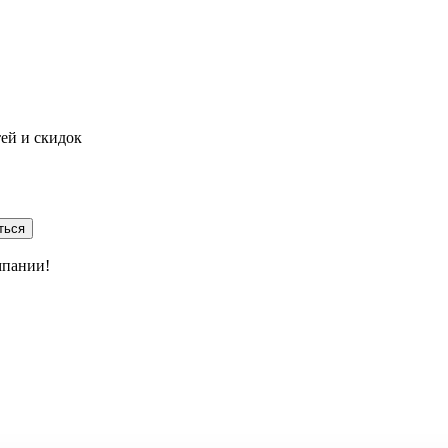
тей и скидок
ться
мпании!