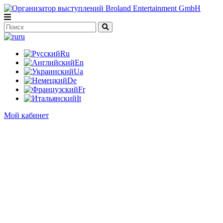
ru
Ru
En
Ua
De
Fr
It
Мой кабинет