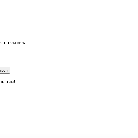
тей и скидок
ться
мпании!