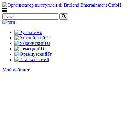
ru
Ru
En
Ua
De
Fr
It
Мой кабинет