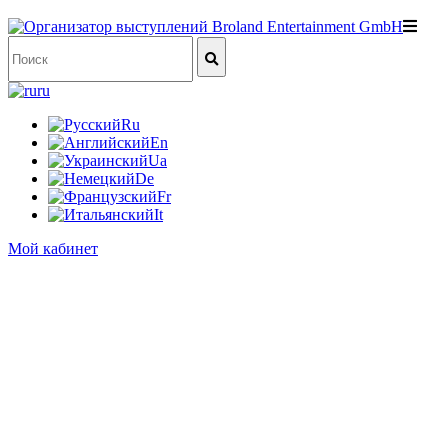
ru
Ru
En
Ua
De
Fr
It
Мой кабинет