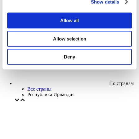
Show details
Кино
Творческий вечер
Наше спецпредложение
Allow all
Без поджанра
Применить
Allow selection
Deny
По странам
Все страны
Республика Ирландия