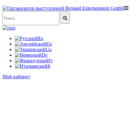
ru
Ru
En
Ua
De
Fr
It
Мой кабинет