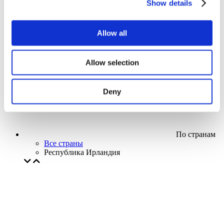
Show details
Кино
Творческий вечер
Наше спецпредложение
Allow all
Без поджанра
Применить
Allow selection
Deny
По странам
Все страны
Республика Ирландия