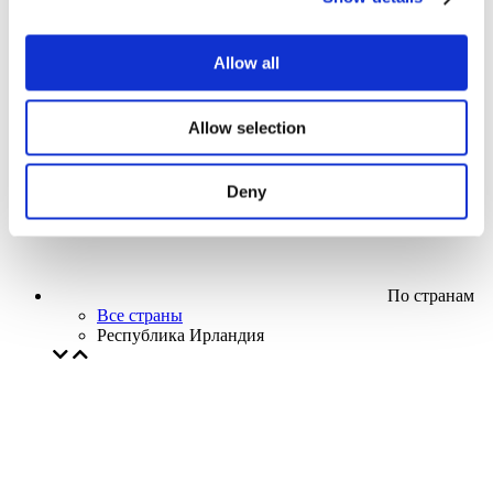
Кино
Творческий вечер
Наше спецпредложение
Allow all
Без поджанра
Применить
Allow selection
Deny
По странам
Все страны
Республика Ирландия