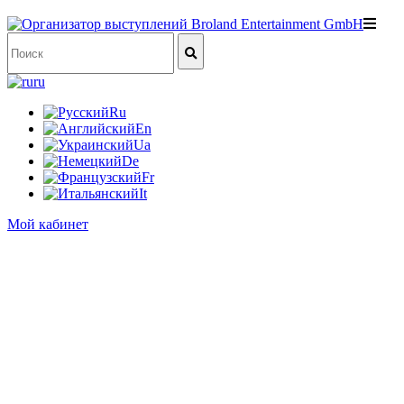
ru
Ru
En
Ua
De
Fr
It
Мой кабинет