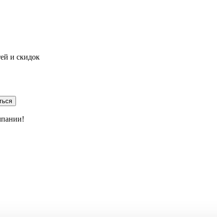
тей и скидок
ться
мпании!