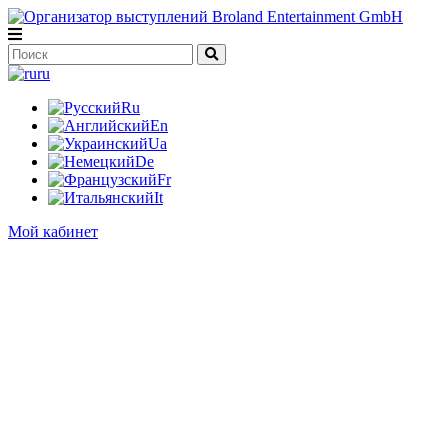
ru
Ru
En
Ua
De
Fr
It
Мой кабинет