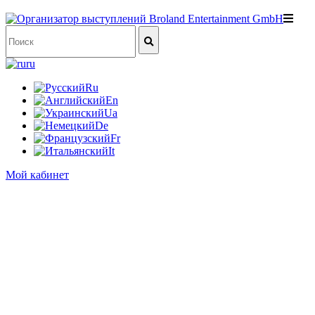
ru
Ru
En
Ua
De
Fr
It
Мой кабинет