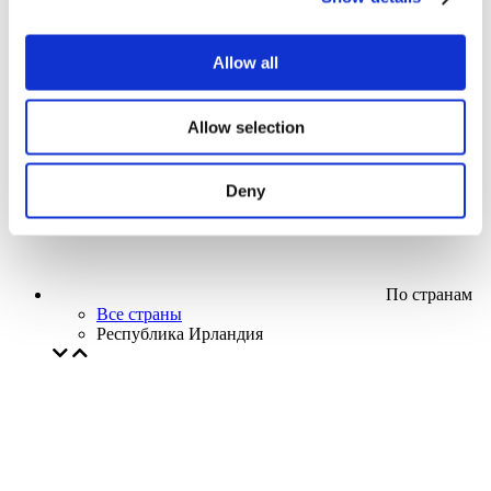
Кино
Творческий вечер
Наше спецпредложение
Allow all
Без поджанра
Применить
Allow selection
Deny
По странам
Все страны
Республика Ирландия