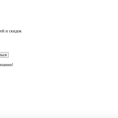
тей и скидок
ться
мпании!