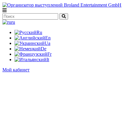
ru
Ru
En
Ua
De
Fr
It
Мой кабинет