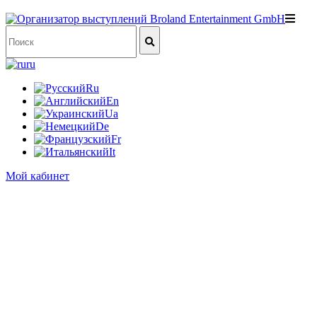
ru
Ru
En
Ua
De
Fr
It
Мой кабинет