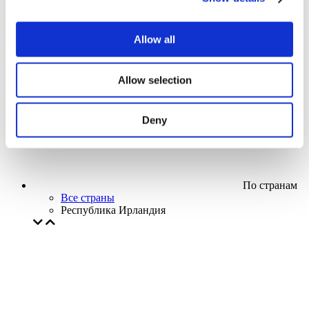
Кино
Творческий вечер
Наше спецпредложение
Allow all
Без поджанра
Применить
Allow selection
Deny
По странам
Все страны
Республика Ирландия