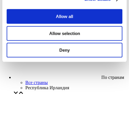
Кино
Творческий вечер
Наше спецпредложение
Allow all
Без поджанра
Применить
Allow selection
Deny
По странам
Все страны
Республика Ирландия