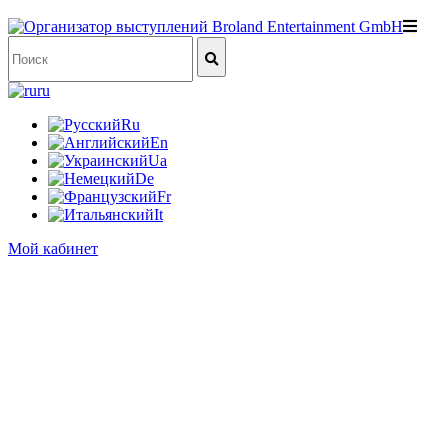
ru
Ru
En
Ua
De
Fr
It
Мой кабинет