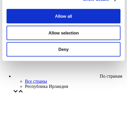
Кино
Творческий вечер
Наше спецпредложение
Allow all
Без поджанра
Применить
Allow selection
Deny
По странам
Все страны
Республика Ирландия