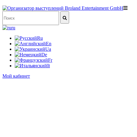
ru
Ru
En
Ua
De
Fr
It
Мой кабинет