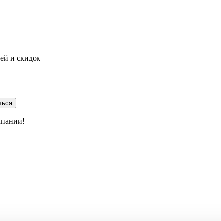
тей и скидок
ться
мпании!