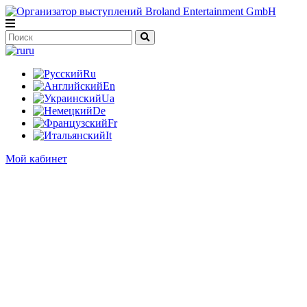
ru
Ru
En
Ua
De
Fr
It
Мой кабинет