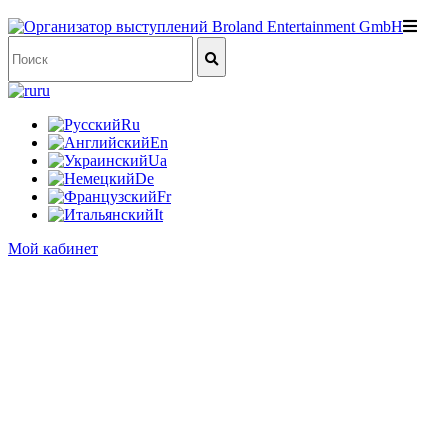
ru
Ru
En
Ua
De
Fr
It
Мой кабинет