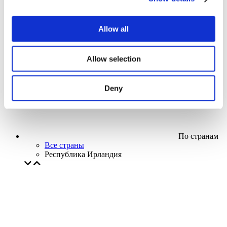
Кино
Творческий вечер
Наше спецпредложение
Allow all
Без поджанра
Применить
Allow selection
Deny
По странам
Все страны
Республика Ирландия