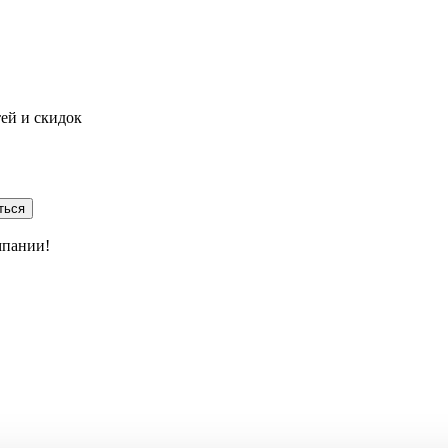
тей и скидок
ться
мпании!