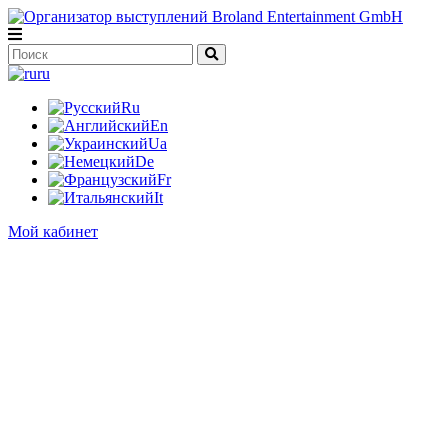
ru
Ru
En
Ua
De
Fr
It
Мой кабинет