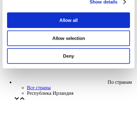
Show details
Кино
Творческий вечер
Наше спецпредложение
Allow all
Без поджанра
Применить
Allow selection
Deny
По странам
Все страны
Республика Ирландия