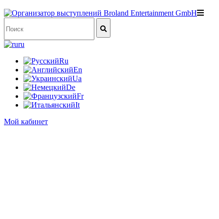
ru
Ru
En
Ua
De
Fr
It
Мой кабинет