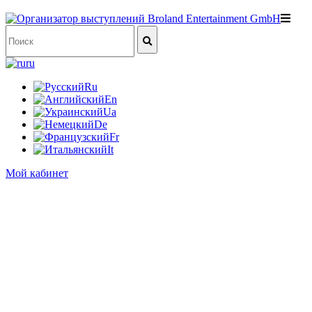
ru
Ru
En
Ua
De
Fr
It
Мой кабинет