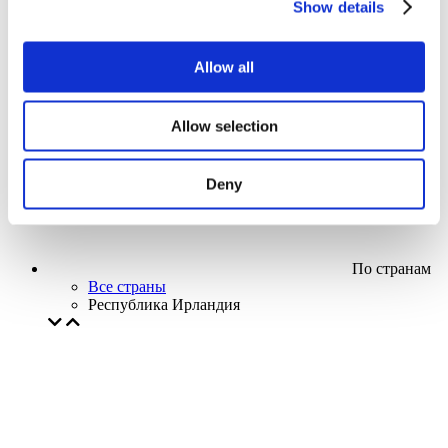
Show details
Кино
Творческий вечер
Наше спецпредложение
Allow all
Без поджанра
Применить
Allow selection
Deny
По странам
Все страны
Республика Ирландия