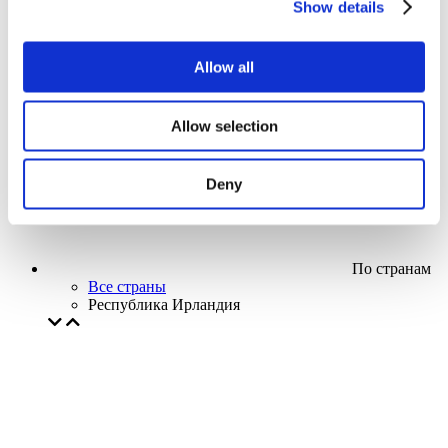
Show details
Кино
Творческий вечер
Наше спецпредложение
Allow all
Без поджанра
Применить
Allow selection
Deny
По странам
Все страны
Республика Ирландия