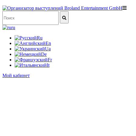
ru
Ru
En
Ua
De
Fr
It
Мой кабинет