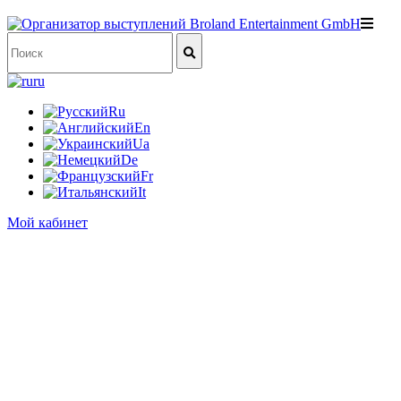
ru
Ru
En
Ua
De
Fr
It
Мой кабинет