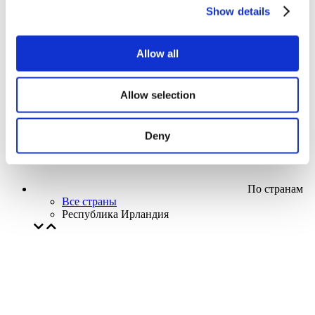
Кино
Show details
Творческий вечер
Наше спецпредложение
Без поджанра
Allow all
Применить
Allow selection
Deny
По странам
Все страны
Республика Ирландия