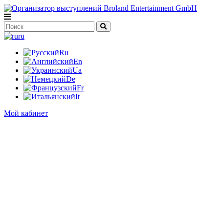
ru
Ru
En
Ua
De
Fr
It
Мой кабинет