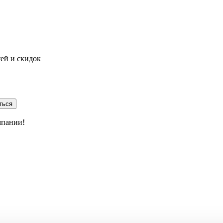
тей и скидок
ться
мпании!