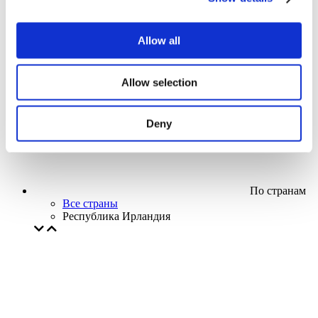
Кино
Творческий вечер
Наше спецпредложение
Allow all
Без поджанра
Применить
Allow selection
Deny
По странам
Все страны
Республика Ирландия