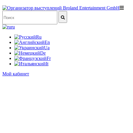
ru
Ru
En
Ua
De
Fr
It
Мой кабинет