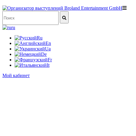
ru
Ru
En
Ua
De
Fr
It
Мой кабинет