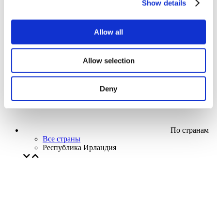
Show details
Кино
Творческий вечер
Наше спецпредложение
Allow all
Без поджанра
Применить
Allow selection
Deny
По странам
Все страны
Республика Ирландия