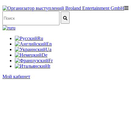
ru
Ru
En
Ua
De
Fr
It
Мой кабинет