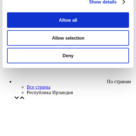
Show details
Кино
Творческий вечер
Наше спецпредложение
Allow all
Без поджанра
Применить
Allow selection
Deny
По странам
Все страны
Республика Ирландия