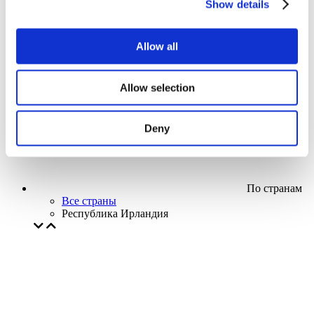
Show details
Кино
Творческий вечер
Наше спецпредложение
Allow all
Без поджанра
Применить
Allow selection
Deny
По странам
Все страны
Республика Ирландия