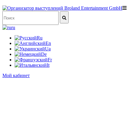
ru
Ru
En
Ua
De
Fr
It
Мой кабинет