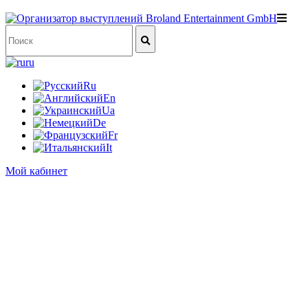
ru
Ru
En
Ua
De
Fr
It
Мой кабинет