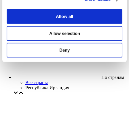
Кино
Творческий вечер
Наше спецпредложение
Allow all
Без поджанра
Применить
Allow selection
Deny
По странам
Все страны
Республика Ирландия