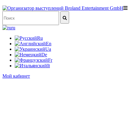
ru
Ru
En
Ua
De
Fr
It
Мой кабинет