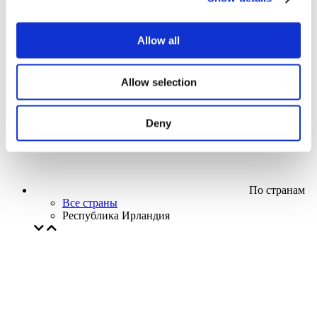
Кино
Творческий вечер
Наше спецпредложение
Allow all
Без поджанра
Применить
Allow selection
Deny
По странам
Все страны
Республика Ирландия