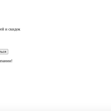
тей и скидок
ться
мпании!