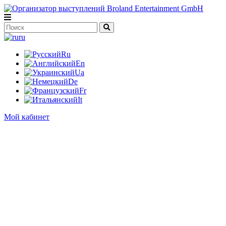
ru
Ru
En
Ua
De
Fr
It
Мой кабинет