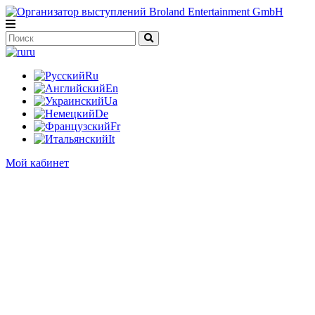
ru
Ru
En
Ua
De
Fr
It
Мой кабинет