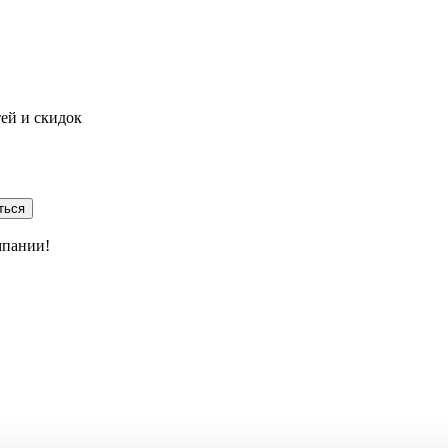
тей и скидок
ться
мпании!