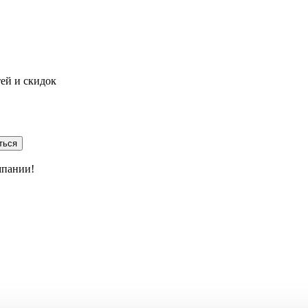
тей и скидок
ться
мпании!