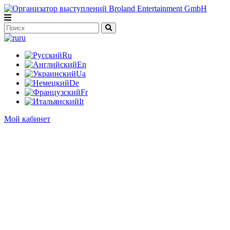
ru
Ru
En
Ua
De
Fr
It
Мой кабинет