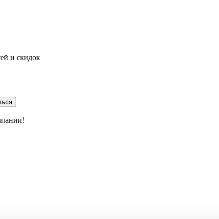
тей и скидок
ться
мпании!