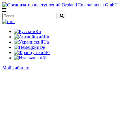
ru
Ru
En
Ua
De
Fr
It
Мой кабинет