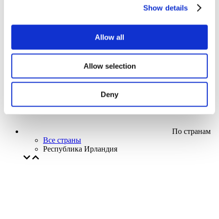
Кино
Show details
Творческий вечер
Наше спецпредложение
Без поджанра
Allow all
Применить
Allow selection
Deny
По странам
Все страны
Республика Ирландия