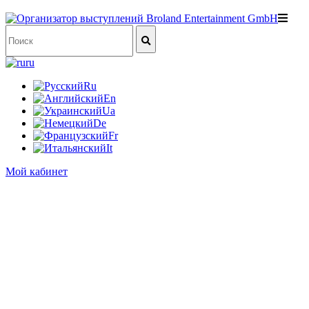
ru
Ru
En
Ua
De
Fr
It
Мой кабинет