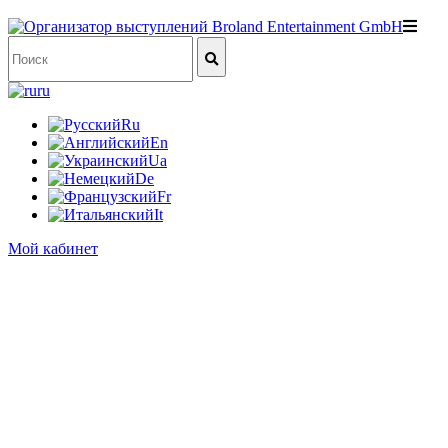
ru
Ru
En
Ua
De
Fr
It
Мой кабинет