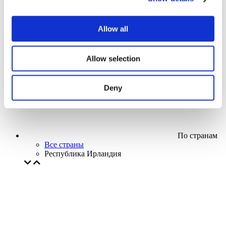
Кино
Творческий вечер
Наше спецпредложение
Allow all
Без поджанра
Применить
Allow selection
Deny
По странам
Все страны
Республика Ирландия