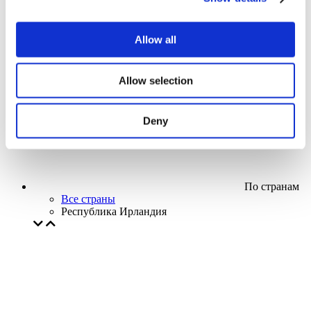
Кино
Творческий вечер
Наше спецпредложение
Allow all
Без поджанра
Применить
Allow selection
Deny
По странам
Все страны
Республика Ирландия