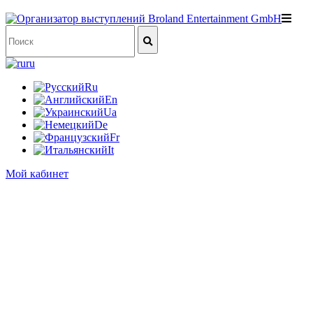
ru
Ru
En
Ua
De
Fr
It
Мой кабинет