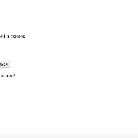
тей и скидок
ться
мпании!