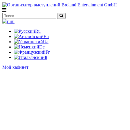
ru
Ru
En
Ua
De
Fr
It
Мой кабинет