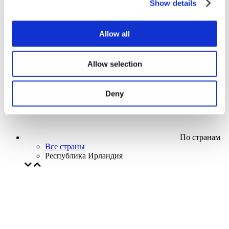
Show details
Кино
Творческий вечер
Наше спецпредложение
Allow all
Без поджанра
Применить
Allow selection
Deny
По странам
Все страны
Республика Ирландия