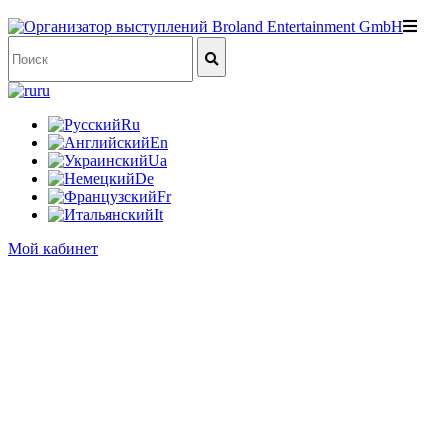
ru
Ru
En
Ua
De
Fr
It
Мой кабинет