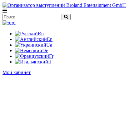
ru
Ru
En
Ua
De
Fr
It
Мой кабинет