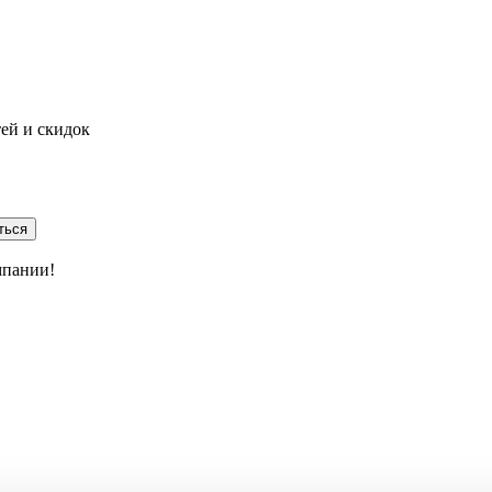
тей и скидок
ться
мпании!