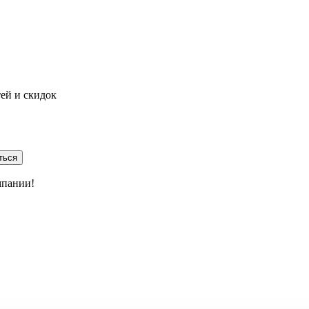
тей и скидок
ться
мпании!