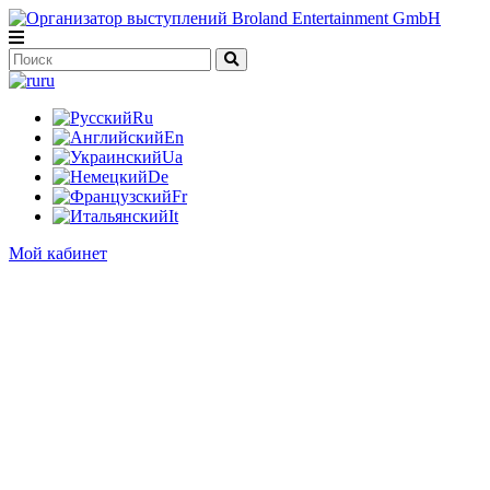
ru
Ru
En
Ua
De
Fr
It
Мой кабинет