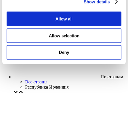
Show details
Кино
Творческий вечер
Наше спецпредложение
Allow all
Без поджанра
Применить
Allow selection
Deny
По странам
Все страны
Республика Ирландия