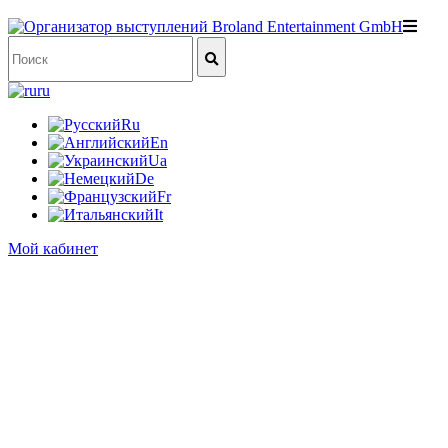
ru
Ru
En
Ua
De
Fr
It
Мой кабинет