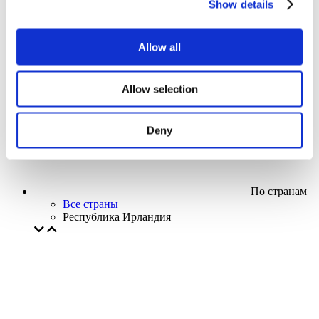
Show details
Кино
Творческий вечер
Наше спецпредложение
Allow all
Без поджанра
Применить
Allow selection
Deny
По странам
Все страны
Республика Ирландия