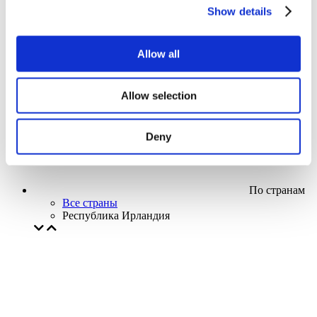
Кино
Show details
Творческий вечер
Наше спецпредложение
Без поджанра
Allow all
Применить
Allow selection
Deny
По странам
Все страны
Республика Ирландия