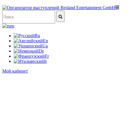
ru
Ru
En
Ua
De
Fr
It
Мой кабинет