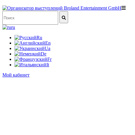
ru
Ru
En
Ua
De
Fr
It
Мой кабинет