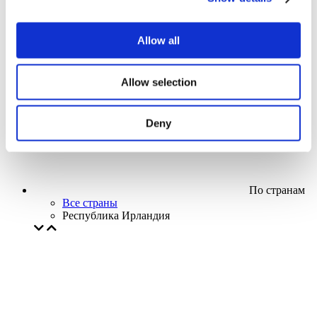
Кино
Творческий вечер
Наше спецпредложение
Allow all
Без поджанра
Применить
Allow selection
Deny
По странам
Все страны
Республика Ирландия