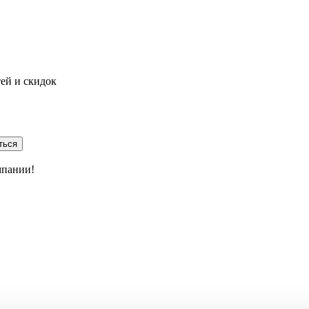
тей и скидок
ться
мпании!