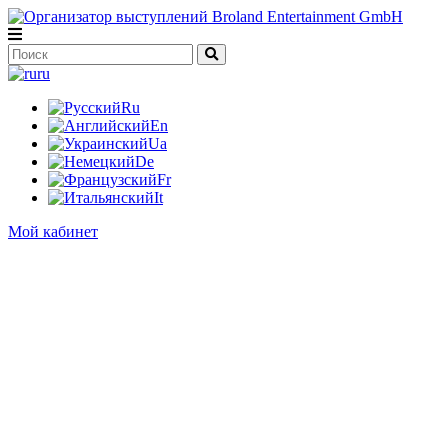
ru
Ru
En
Ua
De
Fr
It
Мой кабинет