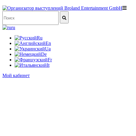
ru
Ru
En
Ua
De
Fr
It
Мой кабинет