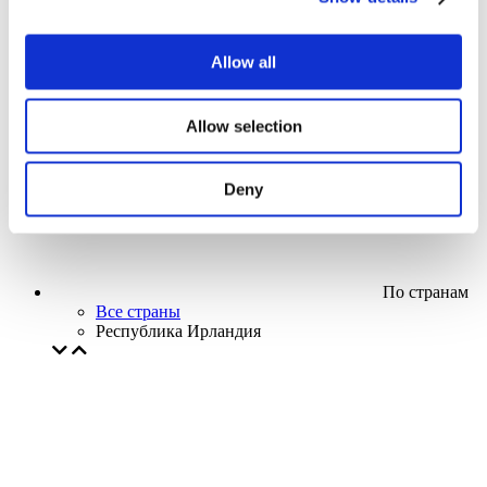
Кино
Творческий вечер
Наше спецпредложение
Allow all
Без поджанра
Применить
Allow selection
Deny
По странам
Все страны
Республика Ирландия