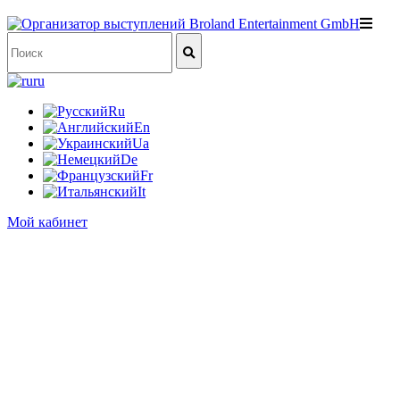
ru
Ru
En
Ua
De
Fr
It
Мой кабинет