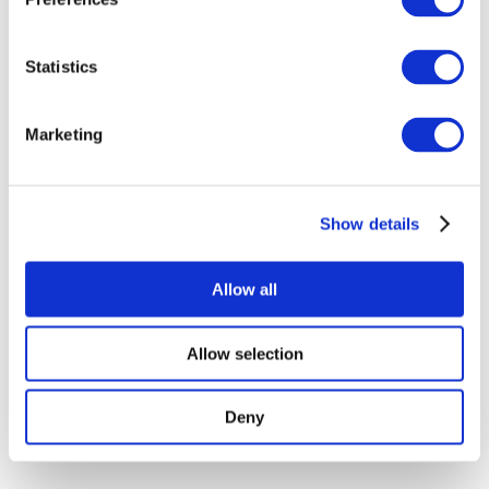
Мероприятия
Statistics
Marketing
Шоу
Парки и аттракционы
Show details
Кино
Творческий вечер
Наше спецпредложение
Allow all
Без поджанра
Применить
Allow selection
Deny