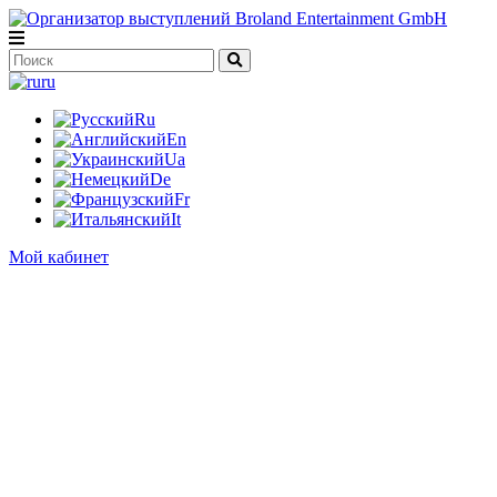
ru
Ru
En
Ua
De
Fr
It
Мой кабинет