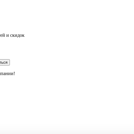
тей и скидок
ться
мпании!