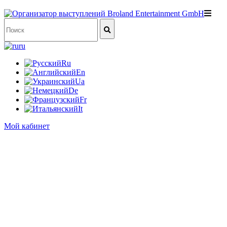
ru
Ru
En
Ua
De
Fr
It
Мой кабинет