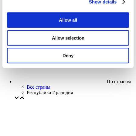
Show details
Кино
Творческий вечер
Наше спецпредложение
Allow all
Без поджанра
Применить
Allow selection
Deny
По странам
Все страны
Республика Ирландия